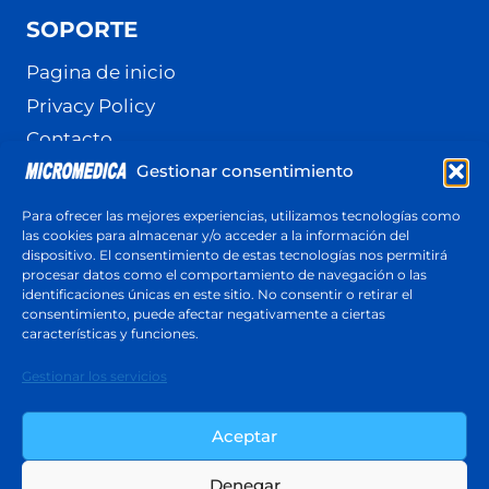
SOPORTE
Pagina de inicio
Privacy Policy
Contacto
Gestionar consentimiento
Terminos y Condiciones
Política de cookies (UE)
Para ofrecer las mejores experiencias, utilizamos tecnologías como
las cookies para almacenar y/o acceder a la información del
dispositivo. El consentimiento de estas tecnologías nos permitirá
procesar datos como el comportamiento de navegación o las
identificaciones únicas en este sitio. No consentir o retirar el
Cotización
consentimiento, puede afectar negativamente a ciertas
Respuesta en menos de 24 horas
características y funciones.
Cotiza ahora
Gestionar los servicios
Aceptar
Denegar