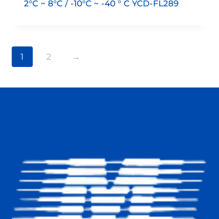
2°C ~ 8°C / -10°C ~ -40 ° C YCD-FL289
1
2
→