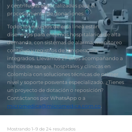
y centrífugas especializadas para el
procesamiento de donaciones.
Todos los equipos de esta línea están
diseñados para entornos hospitalarios de alta
demanda, con sistemas de alarma, monitoreo
continuo y registros de temperatura
integrados. Llevamos 27 años acompañando a
bancos de sangre, hospitales y clínicas en
Colombia con soluciones técnicas de primer
nivel y soporte posventa especializado. ¿Tienes
un proyecto de dotación o reposición?
Contáctanos por WhatsApp o a
micromedica@micromedica.com.co
.
Mostrando 1–9 de 24 resultados