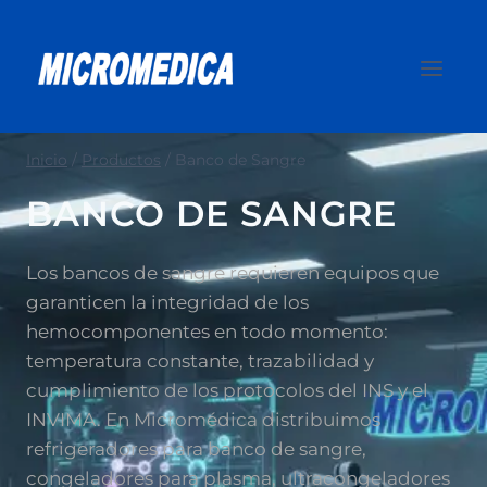
Saltar
al
contenido
Inicio
/
Productos
/
Banco de Sangre
BANCO DE SANGRE
Los bancos de sangre requieren equipos que
garanticen la integridad de los
hemocomponentes en todo momento:
temperatura constante, trazabilidad y
cumplimiento de los protocolos del INS y el
INVIMA. En Micromédica distribuimos
refrigeradores para banco de sangre,
congeladores para plasma, ultracongeladores