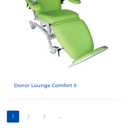
Donor Lounge Comfort II
1
2
3
→