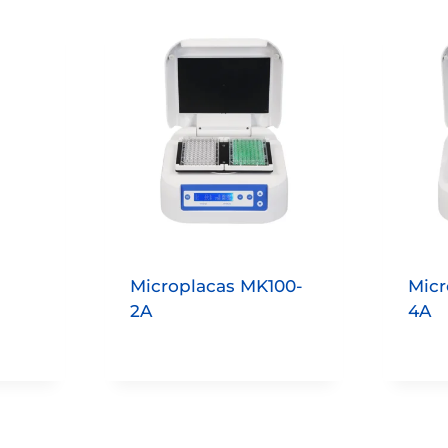
Microplacas MK100-
Micr
2A
4A