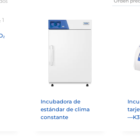
ados
O₂
Incubadora de
Incu
estándar de clima
tarj
constante
—K3